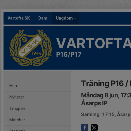
Vartofta SK
Dam
Ungdom
VARTOFTA
P16/P17
Träning P16 /
Hem
Måndag 8 jun, 17:
Nyheter
Åsarps IP
Truppen
Samling: 17:15, Åsarp
Matcher