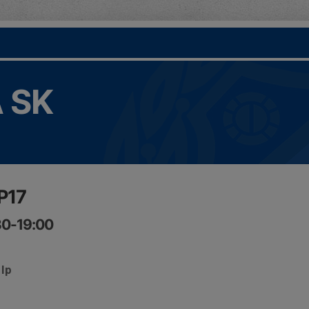
 SK
 P17
30-19:00
 Ip