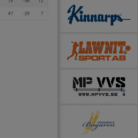
75
-56
12
47
-29
7