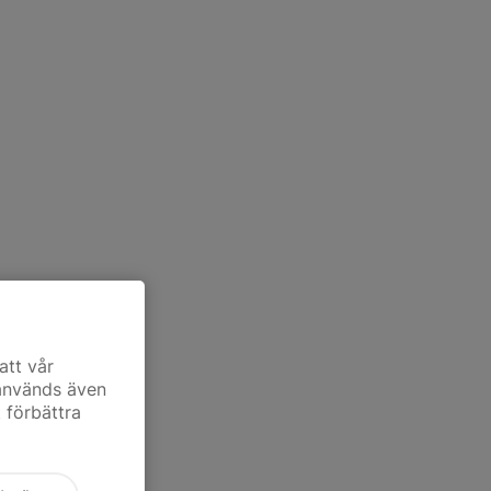
att vår
 används även
t förbättra