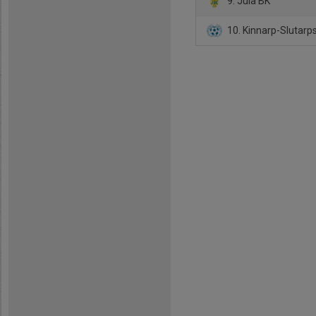
9. Jula BK
10. Kinnarp-Slutarps