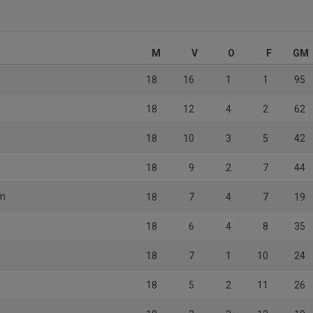
M
V
O
F
GM
18
16
1
1
95
18
12
4
2
62
18
10
3
5
42
18
9
2
7
44
lm
18
7
4
7
19
18
6
4
8
35
18
7
1
10
24
18
5
2
11
26