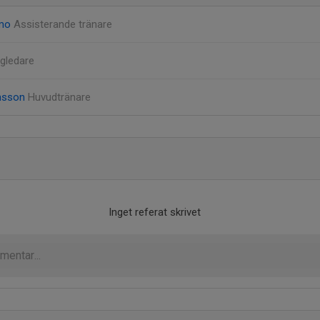
emo
Assisterande tränare
gledare
msson
Huvudtränare
Inget referat skrivet