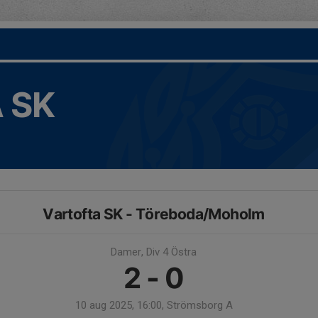
 SK
Vartofta SK - Töreboda/Moholm
Damer, Div 4 Östra
2 - 0
10 aug 2025, 16:00, Strömsborg A