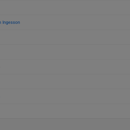
n Ingesson
n
n