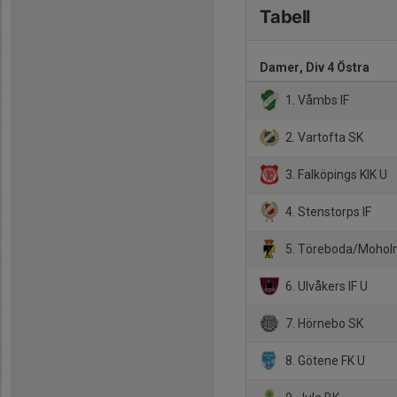
Tabell
Damer, Div 4 Östra
1. Våmbs IF
2. Vartofta SK
3. Falköpings KIK U
4. Stenstorps IF
5. Töreboda/Moho
6. Ulvåkers IF U
7. Hörnebo SK
8. Götene FK U