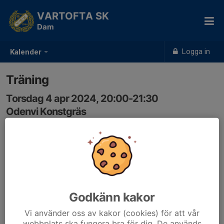
VARTOFTA SK
Dam
Logga in
Kalender
Träning
Torsdag 4 apr 2024, 20:00-21:30
Odenvi Konstgräs
Samling: 19:55
Godkänn kakor
Vi använder oss av kakor (cookies) för att vår
webbplats ska fungera bra för dig. De används