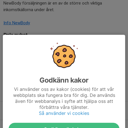
NewBody försäljningen är en av de större och viktiga
inkomstkällorna under året.
Info NewBody
Dela nyhet
Kommentarer
Godkänn kakor
Vi använder oss av kakor (cookies) för att vår
Tidigare nyheter
webbplats ska fungera bra för dig. De används
även för webbanalys i syfte att hjälpa oss att
förbättra våra tjänster.
Månadsnytt Augusti - Nu är de dags igen! ⚽
Så använder vi cookies
Igår, 07:29
0
Vartofta-Dagen!