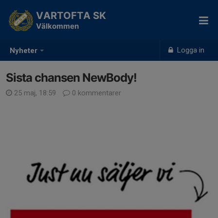
VARTOFTA SK
Välkommen
Logga in
Nyheter
Sista chansen NewBody!
25 maj, 18:59
0 kommentarer