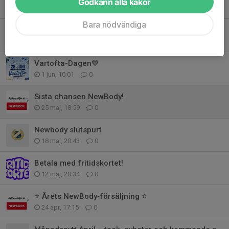
Godkänn alla kakor
21 jun, 20:59
0
Bara nödvändiga
Nu kan vi hämta NewBody!
3 jun, 16:02
0
Vartofta-Dagen💙
1 jun, 10:01
0
Sista chansen NewBody!
25 maj, 18:59
0
Newbody slutspurt
18 maj, 20:43
0
Betala med fritidskortet!
12 maj, 20:34
0
⭐ Årets NewBody‑försäljning ⭐
24 apr, 17:15
0