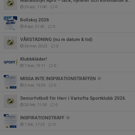
Månadsnytt April – tack, nyheter och kommande aktiviteter
20 apr, 11:00
0
Bollskoj 2026
8 apr, 21:42
0
VÅRSTÄDNING (nu m datum & tid)
26 mar, 20:22
0
Klubbkläder!
7 mar, 13:11
0
MISSA INTE INSPIRATIONSTRÄFFEN 🌞
2 mar, 19:29
0
Seniorfotboll för Herr i Vartofta Sportklubb 2026.
20 feb, 11:50
0
INSPIRATIONSTRÄFF 🌞
1 feb, 17:25
0