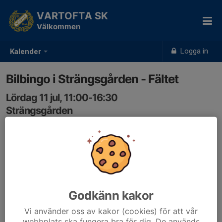
VARTOFTA SK
Välkommen
Logga in
Kalender
Bilbingo i Strängsgården - Fältet
Lördag 11 jul, 11:00-16:30
Strängsgården
Samling: 11:00
Info om bingon skickas ut separat.
Observera att det är 18-årsgräns för att få jobba på
fältet.
Infobrev Bilbingon i Strängsgården 2026.pdf
Godkänn kakor
Vi använder oss av kakor (cookies) för att vår
webbplats ska fungera bra för dig. De används